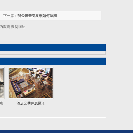
下一篇：
辦公班臺春夏季如何防潮
的淘寶
復制網址
班
酒店公共休息區-1