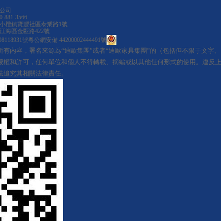
公司
81-3566
小欖鎮寶豐社區泰業路1號
江海區金甌路422號
8118931號
粵公網安備 44200002444491號
所有內容，署名來源為“迪歐集團”或者“迪歐家具集團”的（包括但不限于文字
授權和許可，任何單位和個人不得轉載、摘編或以其他任何形式的使用。違反
法追究其相關法律責任。