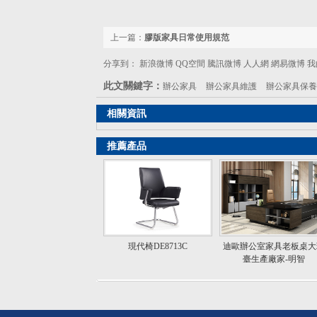
上一篇：
膠版家具日常使用規范
分享到：
新浪微博
QQ空間
騰訊微博
人人網
網易微博
我
此文關鍵字：
辦公家具
辦公家具維護
辦公家具保養
相關資訊
推薦產品
現代椅DE8713C
迪歐辦公室家具老板桌大
臺生產廠家-明智