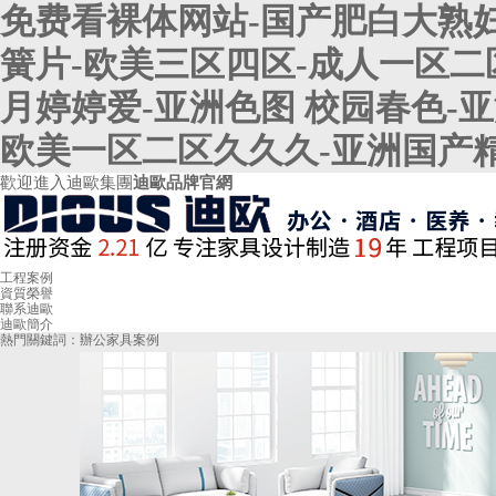
免费看裸体网站-国产肥白大熟妇
簧片-欧美三区四区-成人一区二
月婷婷爱-亚洲色图 校园春色-
欧美一区二区久久久-亚洲国产
歡迎進入迪歐集團
迪歐品牌官網
工程案例
資質榮譽
聯系迪歐
迪歐簡介
熱門關鍵詞：
辦公家具案例