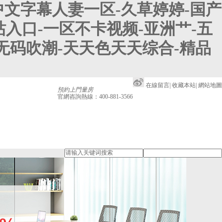
中文字幕人妻一区-久草婷婷-国产
入口-一区不卡视频-亚洲艹-五
无码吹潮-天天色天天综合-精品
在線留言
|
收藏本站
|
網站地圖
預約上門量房
官網咨詢熱線：
400-881-3566