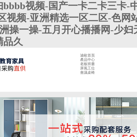
bbbb视频-国产一卡二卡三卡-
区视频-亚洲精选一区二区-色网站
亚洲操一操-五月开心播播网-少妇
精品久
迪歐首頁
產品中心
老板班臺
屏風工位
會議桌椅