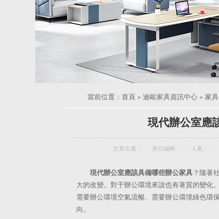
當前位置：
首頁
»
迪歐家具資訊中心
»
家具
現代辦公室應
文章出處：
責任編輯：
人氣：
-
現代辦公室應該具備哪些辦公家具
？隨著
大的改變。對于辦公環境
來說也有著質的變化
需要辦公環境空氣流暢、需要辦公環境綠色環
向。