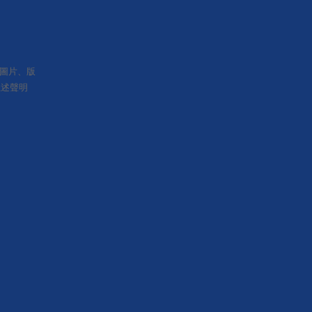
、圖片、版
上述聲明