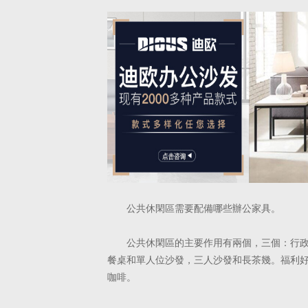
公共休閑區需要配備哪些辦公家具。
公共休閑區的主要作用有兩個，三個：行
餐桌和單人位沙發，三人
沙發和長茶幾。福利
咖啡。