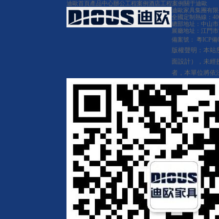
迪歐首頁
產品中心
辦公工程案例
酒店工程案例
關于迪歐
迪歐家具集團有限
全國定制熱線：400-8
總部地址：中山市
展廳地址：江門市
備案號：
粵ICP備0
版權聲明：本站
面設計），未經
者，本單位將依